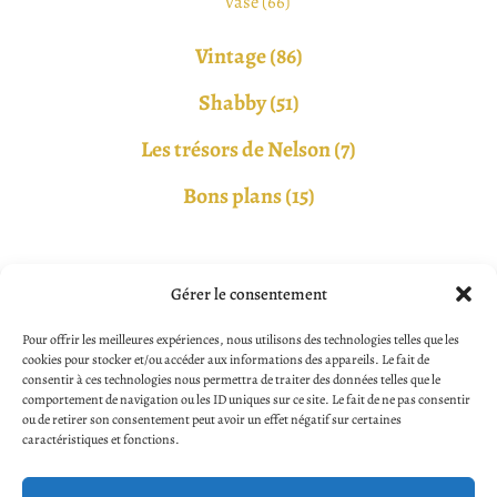
Vase (66)
Vintage (86)
Shabby (51)
Les trésors de Nelson (7)
Bons plans (15)
Gérer le consentement
Les greniers de Lily
Pour offrir les meilleures expériences, nous utilisons des technologies telles que les
cookies pour stocker et/ou accéder aux informations des appareils. Le fait de
consentir à ces technologies nous permettra de traiter des données telles que le
comportement de navigation ou les ID uniques sur ce site. Le fait de ne pas consentir
Suivez-nous sur les réseaux sociaux pour accéder en
ou de retirer son consentement peut avoir un effet négatif sur certaines
caractéristiques et fonctions.
exclusivité à nos objets!