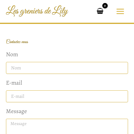
Aller
Les greniers de Lily
au
contenu
Contactez-nous
Nom
E-mail
Message