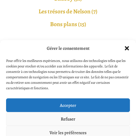
Les trésors de Nelson (7)
Bons plans (15)
Gérer le consentement
Pour offrir les meilleures expériences, nous utilisons des technologies telles que les
Les greniers de Lily
cookies pour stocker et/ou accéder aux informations des appareils. Le fait de
consentir à ces technologies nous permettra de traiter des données telles que le
comportement de navigation ou les ID uniques sur ce site. Le fait de ne pas consentir
ou de retirer son consentement peut avoir un effet négatif sur certaines
Suivez-nous sur les réseaux sociaux pour accéder en
caractéristiques et fonctions.
exclusivité à nos objets!
Accepter
Refuser
Les greniers de Lily
Voir les préférences
Copyright © 2026