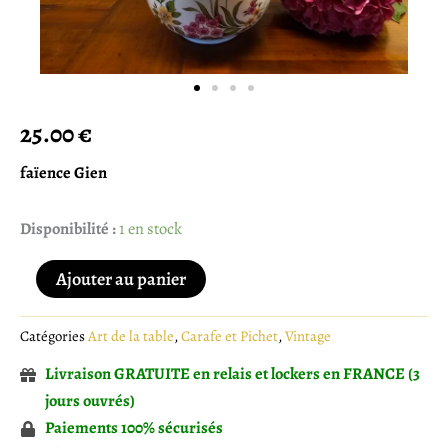
25.00
€
faïence Gien
quantité
Disponibilité :
1 en stock
de
Verseuse
Ajouter au panier
Ancienne
Gien
Catégories
Art de la table
,
Carafe et Pichet
,
Vintage
Livraison GRATUITE en relais et lockers en FRANCE (3
jours ouvrés)
Paiements 100% sécurisés